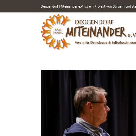
Deggendorf Miteinander e.V. ist ein Projekt von Bürgern und s