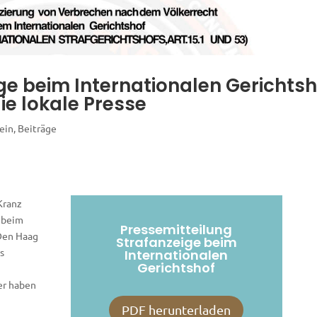
ge beim Internationalen Gerichtsh
ie lokale Presse
ein
,
Beiträge
Kranz
 beim
Pressemitteilung
 Den Haag
Strafanzeige beim
s
Internationalen
Gerichtshof
er haben
PDF herunterladen