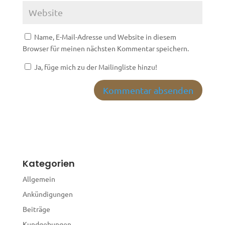
Name, E-Mail-Adresse und Website in diesem
Browser für meinen nächsten Kommentar speichern.
Ja, füge mich zu der Mailingliste hinzu!
A
l
t
e
r
Kategorien
n
a
Allgemein
t
Ankündigungen
i
Beiträge
v
e
Kundgebungen