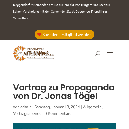
Deggendorf Miteinander e.V. ist ein Projekt von Bürgern und steht in
keiner Verbindung mit der Gemeinde „Stadt Deggendorf“ und ihrer
Verwaltung.
Spenden - Mitglied werden
Vortrag zu Propaganda
von Dr. Jonas Tögel
von
admin
|
Samstag, Januar 13, 2024
|
Allgemein
,
Vortragsabende
|
0 Kommentare