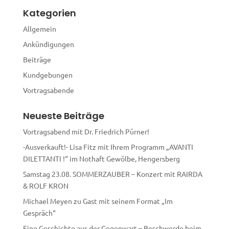
r
Kategorien
n
a
Allgemein
t
Ankündigungen
i
Beiträge
v
e
Kundgebungen
:
Vortragsabende
Neueste Beiträge
Vortragsabend mit Dr. Friedrich Pürner!
-Ausverkauft!- Lisa Fitz mit Ihrem Programm „AVANTI
DILETTANTI !“ im Nothaft Gewölbe, Hengersberg
Samstag 23.08. SOMMERZAUBER – Konzert mit RAIRDA
& ROLF KRON
Michael Meyen zu Gast mit seinem Format „Im
Gespräch“
Eine Geschichte aus der Gegenwart – Beschwerde beim